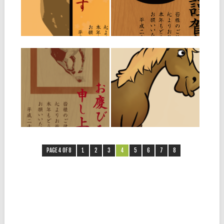
▶
▶
24.11.13
24.11.13
年賀状素材 駆ける馬
年賀状素材 ポップイ
シンプルな色合い
ラスト
▶
▶
PAGE 4 OF 8
1
2
3
4
5
6
7
8