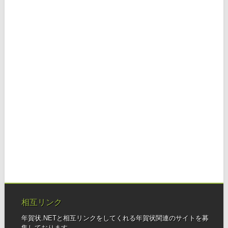
相互リンク
年賀状.NETと
相互リンク
をしてくれる年賀状関連のサイトを募
集しております。