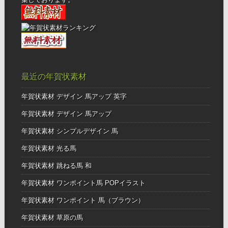
最近の年賀状素材
年賀状素材 デザイン 馬アップ 英字
年賀状素材 デザイン 馬アップ
年賀状素材 シンプルデザイン 馬
年賀状素材 光る馬
年賀状素材 跳ねる馬 和
年賀状素材 ワンポイント馬 POPイラスト
年賀状素材 ワンポイント 馬（ブラウン）
年賀状素材 草原の馬